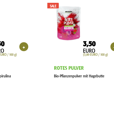
SALE
50
3,50
+
RO
EURO
EURO / 100 g)
(3,89 EURO / 100 g)
ROTES PULVER
pirulina
Bio-Pflanzenpulver mit Hagebutte