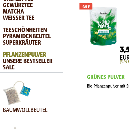
GEWÜRZTEE
SALE
MATCHA
WEISSER TEE
TEESCHÖNHEITEN
PYRAMIDENBEUTEL
SUPERKRÄUTER
3,
PFLANZENPULVER
EU
UNSERE BESTSELLER
(3,89 
SALE
GRÜNES PULVER
Bio Pflanzenpulver mit S
BAUMWOLLBEUTEL