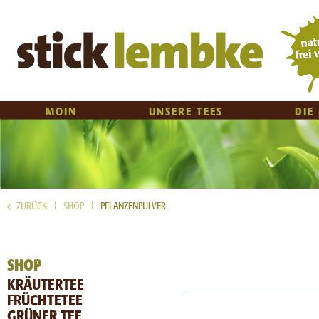
MOIN
UNSERE TEES
DIE
|
|
ZURÜCK
SHOP
PFLANZENPULVER
SHOP
KRÄUTERTEE
FRÜCHTETEE
GRÜNER TEE