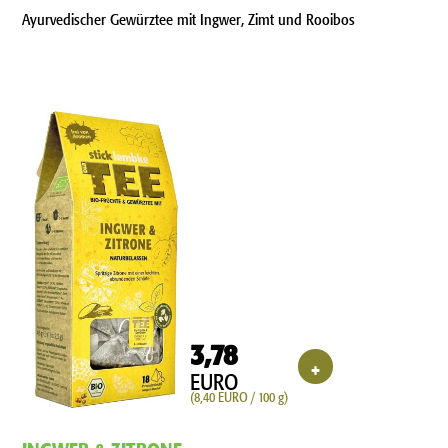
Ayurvedischer Gewürztee mit Ingwer, Zimt und Rooibos
3,78
+
EURO
(8,40 EURO / 100 g)
INGWER & ZITRONE