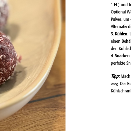
1 EL) und f
Optional W
Pulver, um 
Alternativ 
3. Kühlen:
L
einen Behäl
den Kühlsch
4. Snacken:
perfekte Sn
Tipp:
Mach g
weg. Der Re
Kühlschran