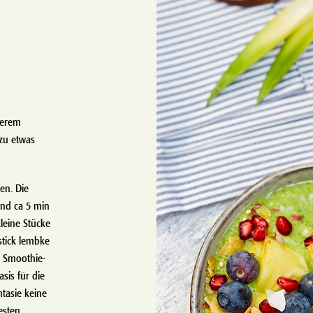
serem
zu etwas
en. Die
nd ca 5 min
leine Stücke
tick lembke
r Smoothie-
asis für die
tasie keine
esten