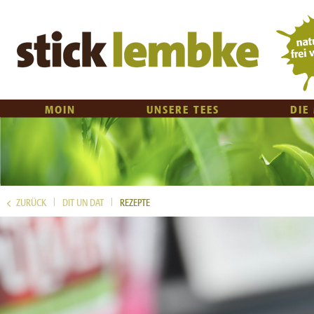
MOIN
UNSERE TEES
DIE
|
|
ZURÜCK
DIT UN DAT
REZEPTE