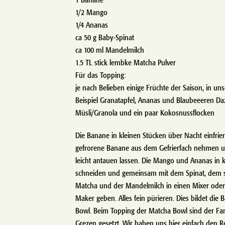
1/2 Mango
1/4 Ananas
ca 50 g Baby-Spinat
ca 100 ml Mandelmilch
1.5 TL stick lembke Matcha Pulver
Für das Topping:
je nach Belieben einige Früchte der Saison, in un
Beispiel Granatapfel, Ananas und Blaubeeeren Da
Müsli/Granola und ein paar Kokosnussflocken
Die Banane in kleinen Stücken über Nacht einfrier
gefrorene Banane aus dem Gefrierfach nehmen u
leicht antauen lassen. Die Mango und Ananas in k
schneiden und gemeinsam mit dem Spinat, dem s
Matcha und der Mandelmilch in einen Mixer ode
Maker geben. Alles fein pürieren. Dies bildet die B
Bowl. Beim Topping der Matcha Bowl sind der Fan
Grezen gesetzt. Wir haben uns hier einfach den R