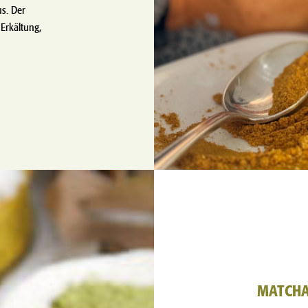
s. Der
Erkältung,
MATCHA