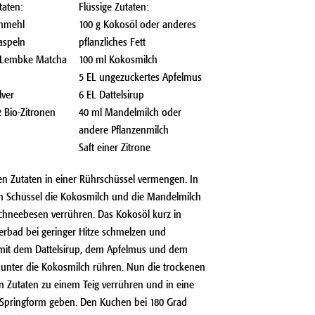
taten:
Flüssige Zutaten:
enmehl
100 g Kokosöl oder anderes
aspeln
pflanzliches Fett
& Lembke Matcha
100 ml Kokosmilch
5 EL ungezuckertes Apfelmus
lver
6 EL Dattelsirup
 Bio-Zitronen
40 ml Mandelmilch oder
andere Pflanzenmilch
Saft einer Zitrone
en Zutaten in einer Rührschüssel vermengen. In
en Schüssel die Kokosmilch und die Mandelmilch
chneebesen verrühren. Das Kokosöl kurz in
rbad bei geringer Hitze schmelzen und
it dem Dattelsirup, dem Apfelmus und dem
t unter die Kokosmilch rühren. Nun die trockenen
n Zutaten zu einem Teig verrühren und in eine
e Springform geben. Den Kuchen bei 180 Grad