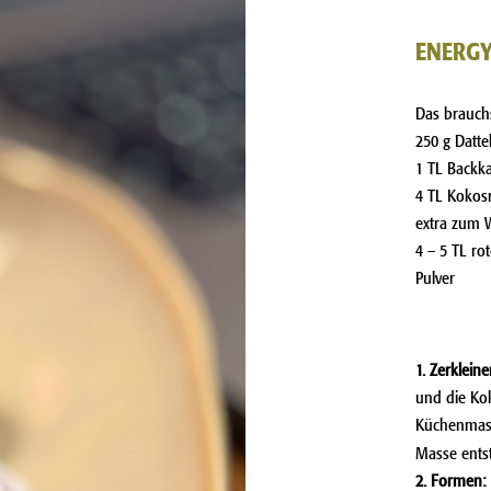
ENERGY
Das brauch
250 g Dattel
1 TL Backk
4 TL Kokos
extra zum 
4 – 5 TL ro
Pulver
1. Zerkleine
und die Kok
Küchenmas
Masse entst
2. Formen: