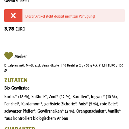
Dieser Artikel steht derzeit nicht zur Verfügung!
3,78
EURO
Merken
Einzelpreis inkl. MwSt.
zzgl. Versandkosten
| 16 Beutel je 2 g / 32 g Pck. (11,81 EURO / 100
g)
ZUTATEN
Bio-Gewürztee
Kürbis* (18 %), Süßholz*, Zimt* (12 %), Karotten*, Ingwer* (10 %),
Fenchel*, Kardamom*, geröstete Zichorie*, Anis* (5 %), rote Bete*,
schwarzer Pfeffer*, Gewürznelken* (2 %), Orangenschalen*, Vanille*
*aus kontrolliert biologischem Anbau
CHARAKTER